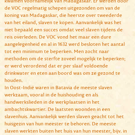
kwamen voornamelijk van Madagaskar. Er werden door
de VOC regelmatig schepen uitgezonden om van de
koning van Madagaskar, die heerste over tweederde
van het eiland, slaven te kopen. Aanvankelijk was het
niet bepaald een succes omdat veel slaven tijdens de
reis overleden. De VOC vond het maar een dure
aangelegenheid en al in 1632 werd besloten het aantal
tot een minimum te beperken. Men zocht naar
methoden om de sterfte zoveel mogelijk te beperken;
er werd verordend dat er per slaaf voldoende
drinkwater en eten aan boord was om ze gezond te
houden.
In Oost-Indië waren in Batavia de meeste slaven
werkzaam, vooral in de huishouding en als
handwerkslieden in de werkplaatsen in het
ambachtskwartier. De laatsten woonden in een
slavenhuis. Aanvankelijk werden slaven geacht tot het
huisgezin van hun meester te behoren. De meeste
slaven werkten buiten het huis van hun meester, bijv. in