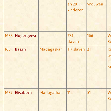
en 29
vrouwen
kinderen
1683
Hogergeest
274
166
W
slaven
S
1684
Baarn
Madagaskar
117 slaven
21
K
G
H
M
1687
Elisabeth
Madagaskar
114
51
W
S