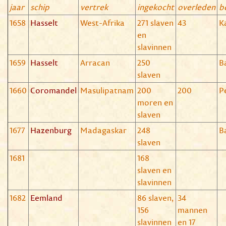
jaar
schip
vertrek
ingekocht
overleden
b
1658
Hasselt
West-Afrika
271 slaven
43
K
en
slavinnen
1659
Hasselt
Arracan
250
B
slaven
1660
Coromandel
Masulipatnam
200
200
P
moren en
slaven
1677
Hazenburg
Madagaskar
248
B
slaven
1681
168
slaven en
slavinnen
1682
Eemland
86 slaven,
34
156
mannen
slavinnen
en 17