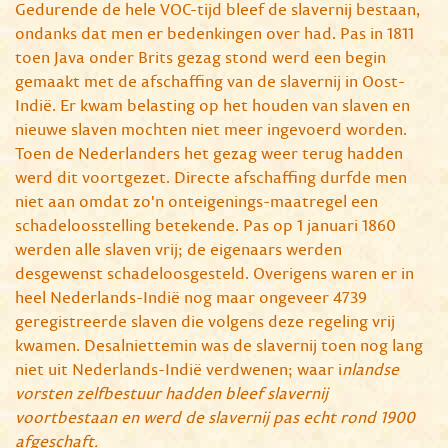
Gedurende de hele VOC-tijd bleef de slavernij bestaan,
ondanks dat men er bedenkingen over had. Pas in 1811
toen Java onder Brits gezag stond werd een begin
gemaakt met de afschaffing van de slavernij in Oost-
Indië. Er kwam belasting op het houden van slaven en
nieuwe slaven mochten niet meer ingevoerd worden.
Toen de Nederlanders het gezag weer terug hadden
werd dit voortgezet. Directe afschaffing durfde men
niet aan omdat zo'n onteigenings-maatregel een
schadeloosstelling betekende. Pas op 1 januari 1860
werden alle slaven vrij; de eigenaars werden
desgewenst schadeloosgesteld. Overigens waren er in
heel Nederlands-Indië nog maar ongeveer 4739
geregistreerde slaven die volgens deze regeling vrij
kwamen. Desalniettemin was de slavernij toen nog lang
niet uit Nederlands-Indië verdwenen; waar i
nlandse
vorsten zelfbestuur hadden bleef slavernij
voortbestaan en werd de slavernij pas echt rond 1900
afgeschaft.