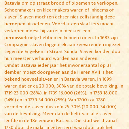
Batavia om op straat brood of bloemen te verkopen.
Schoenmakers en kleermakers waren of inheems of
slaven. Slaven mochten echter niet zelfstandig deze
beroepen uitoefenen. Voordat een slaaf iets mocht
verkopen moest hij van zijn meester een
permissiebriefje hebben en kunnen tonen. In 1683 zijn
Compagniesslaven bij gebrek aan zeevarenden ingezet
tegen de Engelsen in Straat Sunda. Slaven konden door
hun meester verhuurd worden aan anderen.
Omdat Batavia ieder jaar het inwoneraantal op 31
dember moest doorgeven aan de Heren XVII is het
bekend hoeveel slaven er in Batavia waren. In 1699
waren dat er ca 20.000, 30% van de totale bevolking, in
1719 23.000 (28%), in 1739 16.000 (26%), in 1759 18.000
(14%) en in 1779 34.000 (25%). Van 1700 tot 1780
vormden de slaven dus zo'n 25-30% (20.000-34.000)
van de bevolking. Meer dan de helft van alle slaven
leefde in de 18e eeuw in Batavia. Die stad werd vanaf
1730 door de malaria geteisterd waardoor ook het