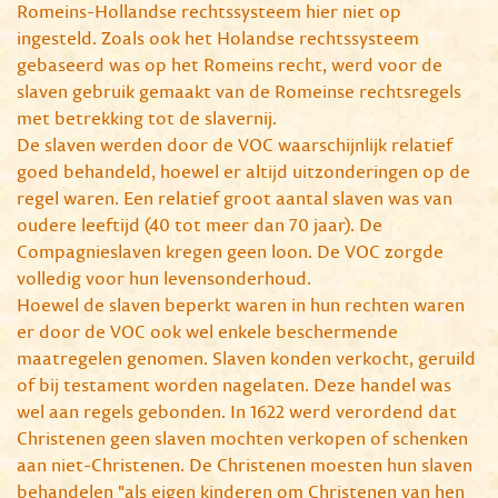
Romeins-Hollandse rechtssysteem hier niet op
ingesteld. Zoals ook het Holandse rechtssysteem
gebaseerd was op het Romeins recht, werd voor de
slaven gebruik gemaakt van de Romeinse rechtsregels
met betrekking tot de slavernij.
De slaven werden door de VOC waarschijnlijk relatief
goed behandeld, hoewel er altijd uitzonderingen op de
regel waren. Een relatief groot aantal slaven was van
oudere leeftijd (40 tot meer dan 70 jaar). De
Compagnieslaven kregen geen loon. De VOC zorgde
volledig voor hun levensonderhoud.
Hoewel de slaven beperkt waren in hun rechten waren
er door de VOC ook wel enkele beschermende
maatregelen genomen. Slaven konden verkocht, geruild
of bij testament worden nagelaten. Deze handel was
wel aan regels gebonden. In 1622 werd verordend dat
Christenen geen slaven mochten verkopen of schenken
aan niet-Christenen. De Christenen moesten hun slaven
behandelen "als eigen kinderen om Christenen van hen