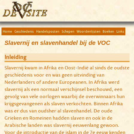
Home
Geschiedenis
Handelsposten
Schepen
Woordenlijsten
Boeken
Links
Slavernij en slavenhandel bij de VOC
Inleiding
Slavernij kwam in Afrika en Oost-Indië al sinds de oudste
geschiedenis voor en was geen uitvinding van
Nederlanders of andere Europeanen. In Afrika werd
slavernij als een normaal verschijnsel beschouwd, een
gevolg van vele oorlogen waarbij de overwinnaars hun
krijgsgevangenen als slaven verkochten. Binnen Afrika
was er dus van oudsher al slavenhandel. De oude
Grieken en Romeinen hadden slaven en ook in de
Arabische landen was slavernij eeuwenlang gewoon.
Voor de introductie van de islam in de 7e eeuw kenden