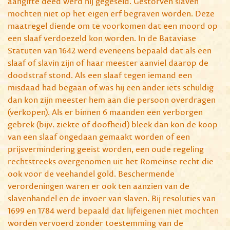
aangifte deed werd hij gegeseld. Gestorven slaven
mochten niet op het eigen erf begraven worden. Deze
maatregel diende om te voorkomen dat een moord op
een slaaf verdoezeld kon worden. In de Bataviase
Statuten van 1642 werd eveneens bepaald dat als een
slaaf of slavin zijn of haar meester aanviel daarop de
doodstraf stond. Als een slaaf tegen iemand een
misdaad had begaan of was hij een ander iets schuldig
dan kon zijn meester hem aan die persoon overdragen
(verkopen). Als er binnen 6 maanden een verborgen
gebrek (bijv. ziekte of doofheid) bleek dan kon de koop
van een slaaf ongedaan gemaakt worden of een
prijsvermindering geeist worden, een oude regeling
rechtstreeks overgenomen uit het Romeinse recht die
ook voor de veehandel gold. Beschermende
verordeningen waren er ook ten aanzien van de
slavenhandel en de invoer van slaven. Bij resoluties van
1699 en 1784 werd bepaald dat lijfeigenen niet mochten
worden vervoerd zonder toestemming van de