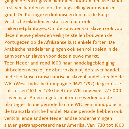
gingen de Portugezen hier meer door en behalve handel
in slaven hadden zij ook belangstelling voor ivoor en
goud. De Portugezen koloniseerden o.a. de Kaap
Verdische eilanden en startten daar ook
suikerrietplantages. Om de aanvoer van slaven ook voor
deze nieuwe gebieden veilig te stellen bouwden de
Portugezen op de Afrikaanse kust enkele forten. De
Arabische handelaren gingen ook een rol spelen in de
aanvoer van slaven voor deze nieuwe markt.
Toen Nederland rond 1600 haar handelsgebied ging
uitbreiden werd zij ook betrokken bij de slavenhandel.
In de Hollanse transatlantische slavenhandel speelde de
WIC (West-Indische Compagnie, 1621-1792) de grootste
rol. Tussen 1621 en 1730 heeft de WIC ongeveer 273.000
slaven naar Amerika gebracht om te werken op de
plantages. In die periode had de WIC een monopolie in
de transatlantische handel. Na die periode hebben ook
verschillende andere Nederlandse ondernemingen
slaven getransporteerd naar Amerika. Van 1730 tot 1803