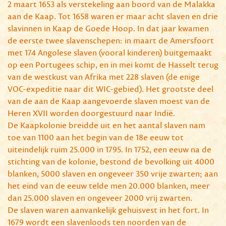
2 maart 1653 als verstekeling aan boord van de Malakka
aan de Kaap. Tot 1658 waren er maar acht slaven en drie
slavinnen in Kaap de Goede Hoop. In dat jaar kwamen
de eerste twee slavenschepen: in maart de Amersfoort
met 174 Angolese slaven (vooral kinderen) buitgemaakt
op een Portugees schip, en in mei komt de Hasselt terug
van de westkust van Afrika met 228 slaven (de enige
VOC-expeditie naar dit WIC-gebied). Het grootste deel
van de aan de Kaap aangevoerde slaven moest van de
Heren XVII worden doorgestuurd naar Indië.
De Kaapkolonie breidde uit en het aantal slaven nam
toe van 1100 aan het begin van de 18e eeuw tot
uiteindelijk ruim 25.000 in 1795. In 1752, een eeuw na de
stichting van de kolonie, bestond de bevolking uit 4000
blanken, 5000 slaven en ongeveer 350 vrije zwarten; aan
het eind van de eeuw telde men 20.000 blanken, meer
dan 25.000 slaven en ongeveer 2000 vrij zwarten.
De slaven waren aanvankelijk gehuisvest in het fort. In
1679 wordt een slavenloods ten noorden van de