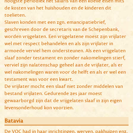
hoogste periodiek het salaris van een koelie eisen mits
de kosten van het huishouden en de kinderen dit
toelieten.
Slaven konden met een zgn. emancipatiebrief,
geschreven door de secretaris van de Schepenbank,
worden vrijgelaten. Een vrijgelatene moest zijn vrijlater
wel met respect behandelen en als zijn vrijlater in
armoede verviel hem ondersteunen. Als een vrijgelaten
slaaf zonder testament en zonder nakomelingen stierf,
verviel zijn nalatenschap geheel aan de vrijlater, als er
wel nakomelingen waren voor de helft en als er wel een
testament was voor een kwart.
De vrijlater mocht een slaaf niet zonder middelen van
bestand vrijlaten. Gedurende zes jaar moest
gewaarborgd zijn dat de vrijgelaten slaaf in zijn eigen
levensonderhoud kon voorzien.
Batavia
De VOC had in haar inrichtingen, werven, pakhuizen enz.