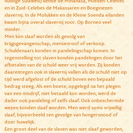
huidige Sulawesi) kende de Minahasa, Midden-Celebes
en in Zuid-Celebes de Makassaren en Boeginezen
slavernij. In de Molukken en de Kleine Soenda eilanden
kwam bijna overal slavernij voor. Op Borneo veel
minder.
Men kon slaaf worden als gevolg van
krijgsgevangenschap, mensenroof of verkoop.
Schuldenaars konden in pandelingschap komen. In
tegenstelling tot slaven konden pandelingen door het
afbetalen van de schuld weer vrij worden. Zij konden
daarentegen ook in slavernij vallen als de schuld niet op
tijd werd afgelost of de schuld boven een bepaald
bedrag steeg. Als een boete, opgelegd na het plegen
van een misdrijf, niet betaald kon worden, werd de
dader ook pandeling of zelfs slaaf. Ook onbeschermde
wezen konden slaaf worden. Men werd soms vrijwillig
slaaf, bijvoorbeeld ten gevolge van hongersnood of
door huwelijk.
Een groot deel van de slaven was niet slaaf geworden,