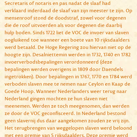
Secretaris of notaris en pas nadat de slaaf had
verklaard inderdaad de slaaf van zijn meester te zijn. Op
mensenroof stond de doodstraf, zowel voor degenen
die de roof uitvoerden als voor degenen die daarbij
hulp boden. Sinds 1722 liet de VOC de invoer van slaven
oogluikend toe wanneer een boete van 10 rijksdaalders
werd betaald. De Hoge Regering zou hiervan niet op de
hoogte zijn. Desalniettemin werden in 1732, 1740 en 1782
invoerverbodsbepalingen verordonneerd (deze
bepalingen werden overigens in 1809 door Daendels
ingetrokken). Door bepalingen in 1767, 1770 en 1784 werd
verboden slaven mee te nemen naar Ceylon en Kaap de
Goede Hoop. Wanneer Nederlanders weer terug naar
Nederland gingen mochten ze hun slaven niet
meenemen. Werden ze toch meegenomen, dan werden
ze door de VOC geconfisceerd. In Nederland bestond
geen slavernij dus daar aangekomen zouden ze vrij zijn.
Het terugbrengen van weggelopen slaven werd beloond
met een premie van 5 rijksdaalders. Deze premie werd