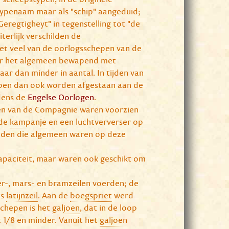
typenaam maar als "schip" aangeduid;
Geregtigheyt" in tegenstelling tot "de
terlijk verschilden de
et veel van de oorlogsschepen van de
ver het algemeen bewapend met
ar dan minder in aantal. In tijden van
pen dan ook worden afgestaan aan de
jdens de
Engelse Oorlogen
.
en van de Compagnie waren voorzien
 de
kampanje
en een luchtververser op
eden die algemeen waren op deze
apaciteit, maar waren ook geschikt om
r-, mars- en bramzeilen voerden; de
ps
latijnzeil
. Aan de
boegspriet
werd
schepen is het
galjoen
, dat in de loop
 1/8 en minder. Vanuit het
galjoen