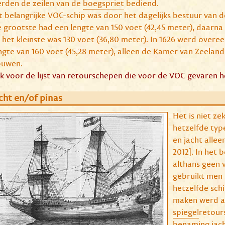
rden de zeilen van de
boegspriet
bediend.
t belangrijke VOC-schip was door het dagelijks bestuur van de
 grootste had een lengte van 150 voet (42,45 meter), daarna
 het kleinste was 130 voet (36,80 meter). In 1626 werd over
ngte van 160 voet (45,28 meter), alleen de Kamer van Zeeland
uwen.
ik voor de lijst van retourschepen die voor de VOC gevaren 
cht en/of pinas
Het is niet z
hetzelfde typ
en jacht alle
2012]. In het
althans geen v
gebruikt men
hetzelfde sch
maken werd aa
spiegel
retour
benaming jach