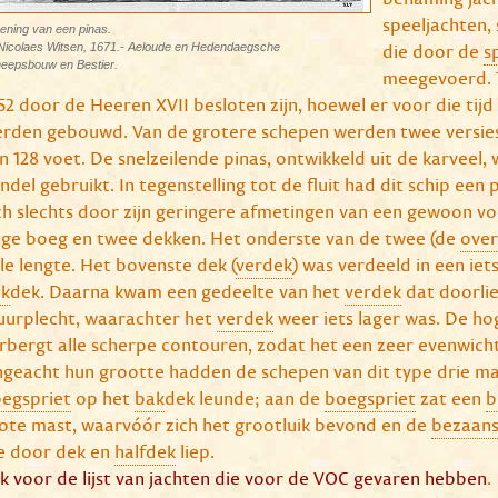
speeljachten,
ening van een pinas.
die door de
s
 Nicolaes Witsen, 1671.- Aeloude en Hedendaegsche
eepsbouw en Bestier.
meegevoerd. T
52 door de Heeren XVII besloten zijn, hoewel er voor die tijd 
rden gebouwd. Van de grotere schepen werden twee versies
n 128 voet. De snelzeilende pinas, ontwikkeld uit de karveel,
ndel gebruikt. In tegenstelling tot de fluit had dit schip een 
ch slechts door zijn geringere afmetingen van een gewoon vol
ge boeg en twee dekken. Het onderste van de twee (de
over
le lengte. Het bovenste dek (
verdek
) was verdeeld in een ie
k
dek. Daarna kwam een gedeelte van het
verdek
dat doorlie
uurplecht, waarachter het
verdek
weer iets lager was. De ho
rbergt alle scherpe contouren, zodat het een zeer evenwichti
geacht hun grootte hadden de schepen van dit type drie m
egspriet
op het
bak
dek leunde; aan de
boegspriet
zat een
b
ote mast, waarvóór zich het grootluik bevond en de
bezaan
e door dek en
halfdek
liep.
ik voor de lijst van jachten die voor de VOC gevaren hebben
.