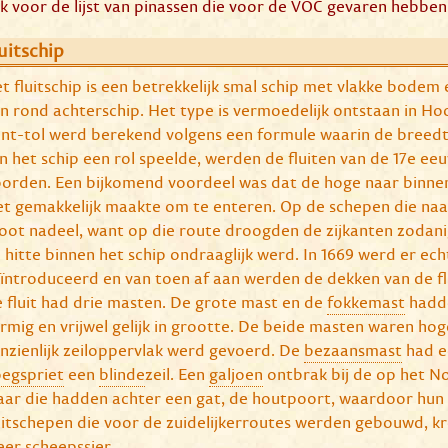
ik voor de lijst van pinassen die voor de VOC gevaren hebben
uitschip
t fluitschip is een betrekkelijk smal schip met vlakke bodem e
n rond achterschip. Het type is vermoedelijk ontstaan in H
nt-tol werd berekend volgens een formule waarin de breedt
n het schip een rol speelde, werden de fluiten van de 17e 
orden. Een bijkomend voordeel was dat de hoge naar binnen
et gemakkelijk maakte om te enteren. Op de schepen die na
oot nadeel, want op die route droogden de zijkanten zodanig
 hitte binnen het schip ondraaglijk werd. In 1669 werd er ec
ïntroduceerd en van toen af aan werden de dekken van de f
 fluit had drie masten. De grote mast en de
fokkemast
hadde
rmig en vrijwel gelijk in grootte. De beide masten waren ho
nzienlijk zeiloppervlak werd gevoerd. De
bezaansmast
had e
egspriet
een
blinde
zeil. Een
galjoen
ontbrak bij de op het No
ar die hadden achter een gat, de houtpoort, waardoor hun
uitschepen die voor de zuidelijkerroutes werden gebouwd, k
er scheepssier.