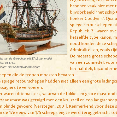
bronnen vaak niet met 
bijvoorbeeld "het schip 
hoeker Goudvink". Qua ui
spiegel
retourschepen ni
Republiek. Zij waren o
hetzelfde type kanon, ma
nood konden deze sche
Admiraliteiten, zoals ti
De meeste grote schep
el van de Gerechtigheid 1742, het model
van een zonnedek voor
eert uit 1761.
eum: Het Scheepvaartmuseum
het
halfdek
, bijzonderh
hepen die de tropen moesten bevaren.
e
spiegel
retourschepen hadden niet alleen een grote ladingc
ssagiers te vervoeren.
t waren driemasters, waarvan de fokke- en grote mast onde
zaansmast
was getuigd met een kruiszeil en een langsschee
en
blinde
gevoerd
[Verstegen, 2001]. Kenmerkend voor deze 
n de 17e eeuw van 1/5 scheepslengte werd teruggebracht tot