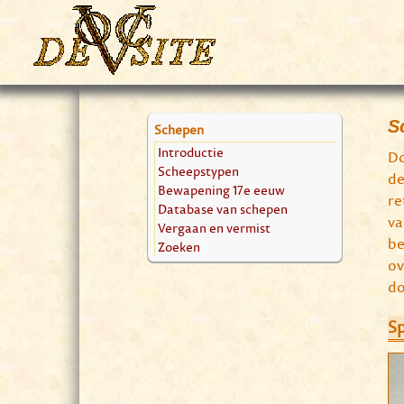
S
Schepen
Introductie
Do
Scheepstypen
de
Bewapening 17e eeuw
re
Database van schepen
va
Vergaan en vermist
be
Zoeken
ov
do
Sp