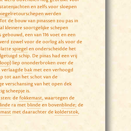
 statenjachten en zelfs voor sloepen
piegel
retourschepen werden
ot de bouw van pinassen zou pas in
al kleinere soortgelijke schepen
 gebouwd, een van 116 voet en een
 werd zowel voor de oorlog als voor de
platte
spiegel
en onderscheidde het
getuigd schip. De pinas had een vrij
loop
) liep ononderbroken over de
ts verlaagde
bak
met een verhoogd
p tot aan het schot van de
ge verschansing van het open dek
g scheepje is.
asten: de
fokkemast
, waartegen de
linde
ra met
blinde
en boven
blinde
; de
smast
met daarachter de
kolderstok
,