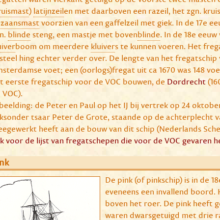
ruismast
)
latijnzeil
en met daarboven een razeil, het zgn. kruis
zaansmast
voorzien van een gaffelzeil met giek. In de 17e 
n.
blinde
steng, een mastje met boven
blinde
. In de 18e eeu
uiver
boom om meerdere
kluiver
s te kunnen voeren. Het freg
steel hing echter verder over. De lengte van het fregatschip 
sterdamse voet; een (oorlogs)fregat uit ca 1670 was 148 voet
t eerste fregatschip voor de VOC bouwen, de
Dordrecht
(16
 VOC).
beelding: de Peter en Paul op het IJ bij vertrek op 24 oktob
nksonder tsaar Peter de Grote, staande op de achterplecht v
egewerkt heeft aan de bouw van dit schip (Nederlands Sc
ik voor de lijst van fregatschepen die voor de VOC gevaren 
nk
De pink (of pinkschip) is in de 1
eveneens een invallend boord.
boven het roer. De pink heeft 
waren dwarsgetuigd met drie r