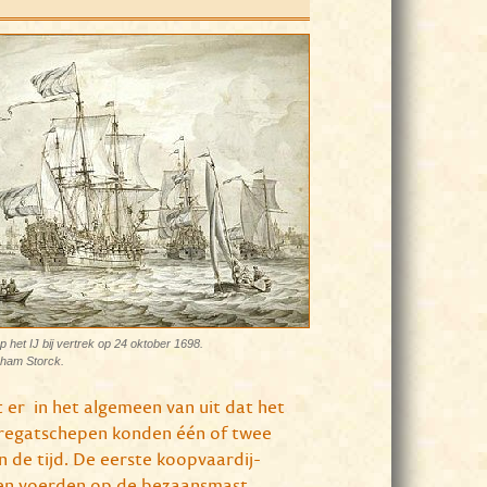
p het IJ bij vertrek op 24 oktober 1698.
aham Storck.
 er in het algemeen van uit dat het
 fregatschepen konden één of twee
 de tijd. De eerste koopvaardij-
 en voerden op de
bezaansmast