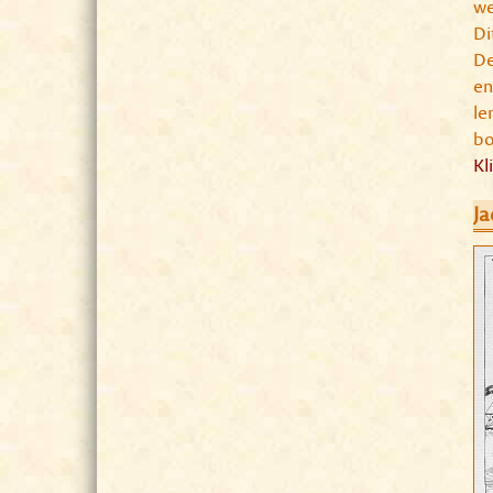
we
Di
De
en
le
bo
Kl
Ja