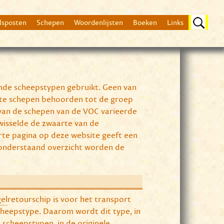
lsposten
Schepen
Woordenlijsten
Boeken
Links
nde scheepstypen gebruikt. Geen van
ste schepen behoorden tot de groep
van de schepen van de VOC varieerde
wisselde de zwaarte van de
rte pagina op deze website geeft een
n onderstaand overzicht worden de
gel
retourschip is voor het transport
cheepstype. Daarom wordt dit type, in
 scheepstypen, in de originele