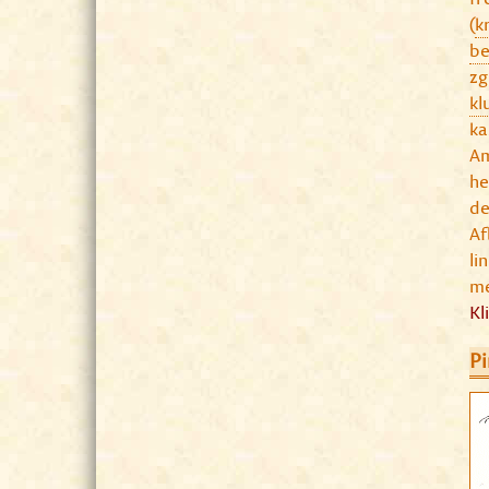
(
k
be
zg
kl
ka
Am
he
de
Af
li
me
Kl
Pi