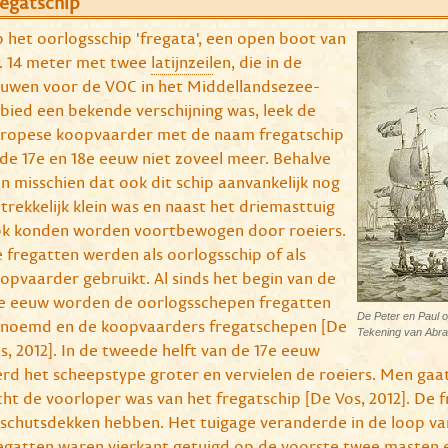
egatschip
 het oorlogsschip 'fregata', een open boot van
. 14 meter met twee
latijnzeil
en, die in de
uwen voor de VOC in het Middellandsezee-
bied een bekende verschijning was, leek de
ropese koopvaarder met de naam fregatschip
 de 17e en 18e eeuw niet zoveel meer. Behalve
n misschien dat ook dit schip aanvankelijk nog
trekkelijk klein was en naast het driemasttuig
k konden worden voortbewogen door roeiers.
 fregatten werden als oorlogsschip of als
opvaarder gebruikt. Al sinds het begin van de
e eeuw worden de oorlogsschepen fregatten
De Peter en Paul o
noemd en de koopvaarders fregatschepen [De
Tekening van Abr
s, 2012]. In de tweede helft van de 17e eeuw
rd het scheepstype groter en vervielen de roeiers. Men gaat
cht de voorloper was van het fregatschip [De Vos, 2012]. De
schutsdekken hebben. Het tuigage veranderde in de loop van
egatten waren vierkant getuigd op de voorste twee masten