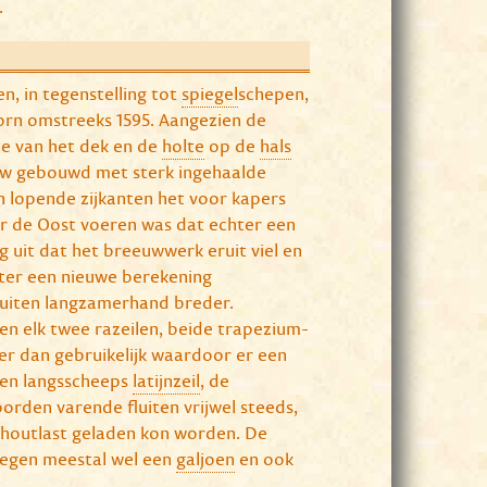
.
n, in tegenstelling tot
spiegel
schepen,
oorn omstreeks 1595. Aangezien de
e van het dek en de
holte
op de
hals
eeuw gebouwd met sterk ingehaalde
 lopende zijkanten het voor kapers
ar de Oost voeren was dat echter een
 uit dat het breeuwwerk eruit viel en
hter een nieuwe berekening
luiten langzamerhand breder.
n elk twee razeilen, beide trapezium-
ger dan gebruikelijk waardoor er een
en langsscheeps
latijnzeil
, de
orden varende fluiten vrijwel steeds,
 houtlast geladen kon worden. De
regen meestal wel een
galjoen
en ook