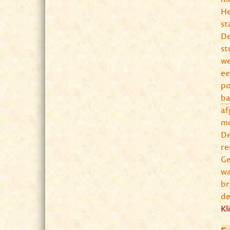
He
st
De
st
we
ee
po
ba
af
mo
De
re
Ge
wa
br
de
Kl