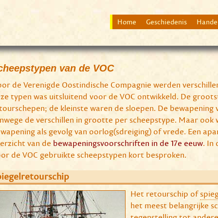
Home
Geschiedenis
Hande
cheepstypen van de VOC
or de Verenigde Oostindische Compagnie werden verschille
ze typen was uitsluitend voor de VOC ontwikkeld. De groot
tourschepen; de kleinste waren de sloepen. De bewapening 
nwege de verschillen in grootte per scheepstype. Maar ook 
wapening als gevolg van oorlog(sdreiging) of vrede. Een apa
erzicht van de
bewapeningsvoorschriften in de 17e eeuw
. I
or de VOC gebruikte scheepstypen kort besproken.
iegelretourschip
Het retourschip of
spie
het meest belangrijke s
tegenstelling tot andere