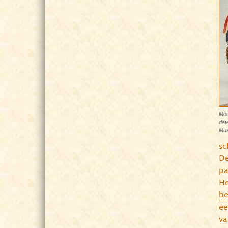
Mod
dat
Mus
sc
D
pa
He
be
e
va