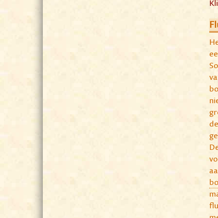
Kl
Fl
He
ee
So
va
bo
ni
gr
de
ge
De
vo
aa
bo
ma
fl
me