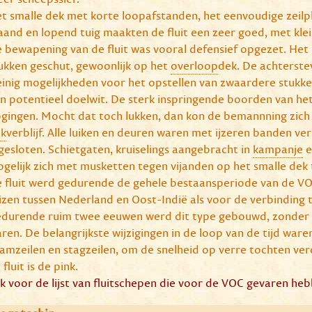
t smalle dek met korte loopafstanden, het eenvoudige zeilp
aand en lopend tuig maakten de fluit een zeer goed, met kle
 bewapening van de fluit was vooral defensief opgezet. Het
ukken geschut, gewoonlijk op het
overloop
dek. De achterste
inig mogelijkheden voor het opstellen van zwaardere stukke
n potentieel doelwit. De sterk inspringende boorden van het
gingen. Mocht dat toch lukken, dan kon de bemannning zich
k
verblijf. Alle luiken en deuren waren met ijzeren banden v
gesloten. Schietgaten, kruiselings aangebracht in
kampanje
e
gelijk zich met musketten tegen vijanden op het smalle dek
 fluit werd gedurende de gehele bestaansperiode van de VOC
izen tussen Nederland en Oost-Indië als voor de verbinding 
durende ruim twee eeuwen werd dit type gebouwd, zonder d
ren. De belangrijkste wijzigingen in de loop van de tijd waren
amzeilen en stagzeilen, om de snelheid op verre tochten ver
 fluit is de pink.
ik voor de lijst van fluitschepen die voor de VOC gevaren he