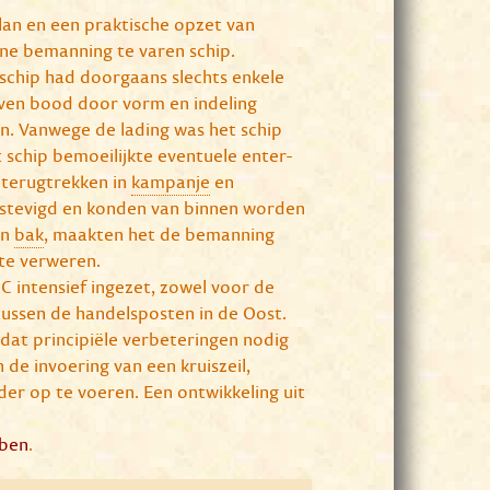
lan en een praktische opzet van
ine bemanning te varen schip.
 schip had doorgaans slechts enkele
ven bood door vorm en indeling
n. Vanwege de lading was het schip
 schip bemoeilijkte eventuele enter-
 terugtrekken in
kampanje
en
erstevigd en konden van binnen worden
n
bak
, maakten het de bemanning
 te verweren.
 intensief ingezet, zowel voor de
tussen de handelsposten in de Oost.
at principiële verbeteringen nodig
 de invoering van een kruiszeil,
der op te voeren. Een ontwikkeling uit
bben
.