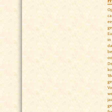
Fr
Op
ca
ee
ge
Eu
in
da
be
oo
De
ko
18
ge
Vo
we
ja
ge
fr