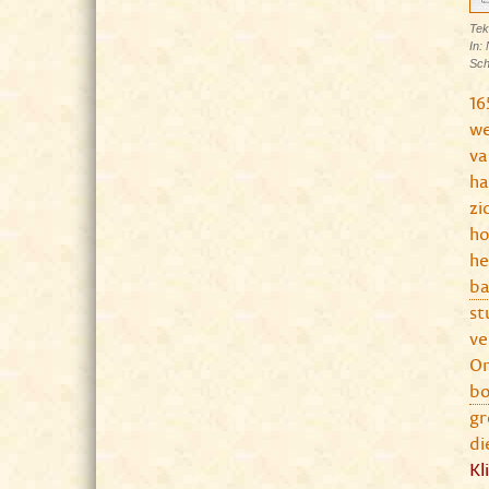
Tek
In:
Sch
16
we
va
ha
zi
ho
he
ba
st
ve
On
bo
gr
di
Kl