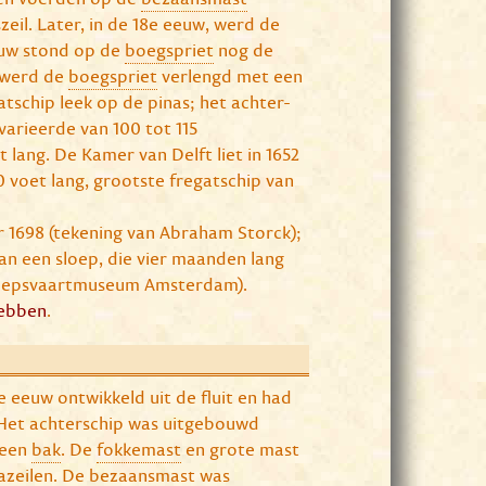
zeil. Later, in de 18e eeuw, werd de
eeuw stond op de
boegspriet
nog de
w werd de
boegspriet
verlengd met een
atschip leek op de pinas; het achter-
varieerde van 100 tot 115
 lang. De Kamer van Delft liet in 1652
0 voet lang, grootste fregatschip van
er 1698 (tekening van Abraham Storck);
an een sloep, die vier maanden lang
heepsvaartmuseum Amsterdam).
hebben
.
8e eeuw ontwikkeld uit de fluit en had
 Het achterschip was uitgebouwd
geen
bak
. De
fokkemast
en grote mast
azeilen. De
bezaansmast
was