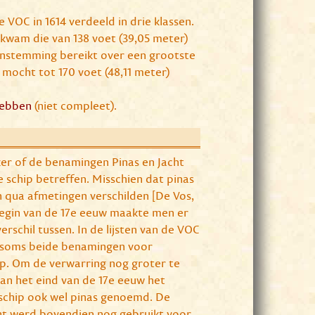
 VOC in 1614 verdeeld in drie klassen.
 kwam die van 138 voet (39,05 meter)
eenstemming bereikt over een grootste
 mocht tot 170 voet (48,11 meter)
hebben
(niet compleet).
eker of de benamingen Pinas en Jacht
e schip betreffen. Misschien dat pinas
en qua afmetingen verschilden [De Vos,
 begin van de 17e eeuw maakte men er
erschil tussen. In de lijsten van de VOC
 soms beide benamingen voor
ip. Om de verwarring nog groter te
n het eind van de 17e eeuw het
schip ook wel pinas genoemd. De
t werd bovendien nog gebruikt voor