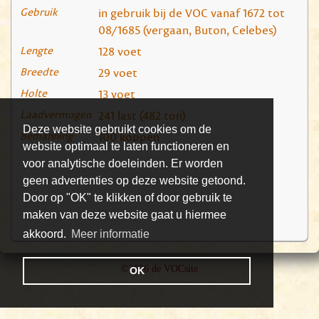
Gebruik
in gebruik bij de VOC vanaf 1672 tot
08/1685 (vergaan, Buton, Celebes)
Lengte
128 voet
Breedte
29 voet
Holte
13 voet
Laadvermogen
241 last (482 ton)
Deze website gebruikt cookies om de
Bemanning
100 koppen
website optimaal te laten functioneren en
voor analytische doeleinden. Er worden
geen advertenties op deze website getoond.
Door op "OK" te klikken of door gebruik te
maken van deze website gaat u hiermee
akkoord.
Meer informatie
©2026 de VOCsite
OK