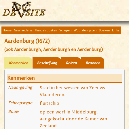
Home
Geschiedenis
Handelsposten
Schepen
Woordenlijsten
Boeken
Links
Aardenburg (1672)
(ook Aardenburgh, Aerdenburgh en Aerdenburg)
Kenmerken
Beschrijving
Reizen
Bronnen
Kenmerken
Naamgeving
Stad in het westen van Zeeuws-
Vlaanderen.
Scheepstype
fluitschip
Bouw
op een werf in Middelburg,
aangekocht door de Kamer van
Zeeland