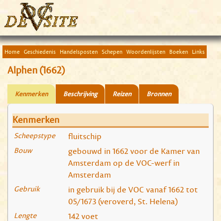
Home
Geschiedenis
Handelsposten
Schepen
Woordenlijsten
Boeken
Links
Alphen (1662)
Kenmerken
Beschrijving
Reizen
Bronnen
Kenmerken
Scheepstype
fluitschip
Bouw
gebouwd in 1662 voor de Kamer van
Amsterdam op de VOC-werf in
Amsterdam
Gebruik
in gebruik bij de VOC vanaf 1662 tot
05/1673 (veroverd, St. Helena)
Lengte
142 voet