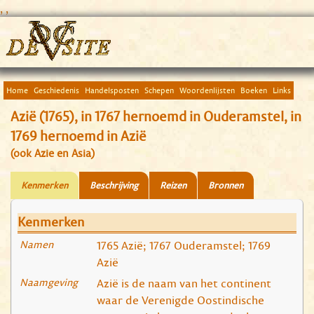
, ,
Home
Geschiedenis
Handelsposten
Schepen
Woordenlijsten
Boeken
Links
Azië (1765), in 1767 hernoemd in Ouderamstel, in
1769 hernoemd in Azië
(ook Azie en Asia)
Kenmerken
Beschrijving
Reizen
Bronnen
Kenmerken
Namen
1765 Azië; 1767 Ouderamstel; 1769
Azië
Naamgeving
Azië is de naam van het continent
waar de Verenigde Oostindische