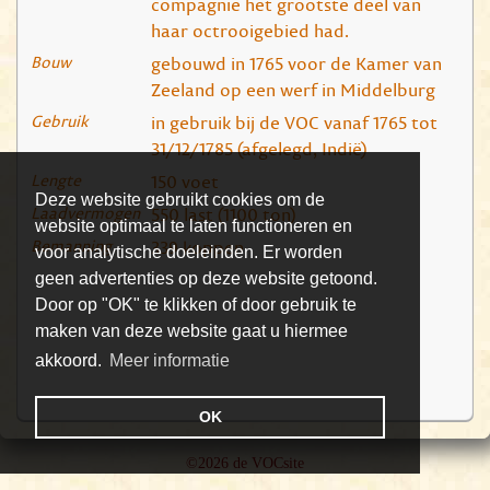
compagnie het grootste deel van
haar octrooigebied had.
Bouw
gebouwd in 1765 voor de Kamer van
Zeeland op een werf in Middelburg
Gebruik
in gebruik bij de VOC vanaf 1765 tot
31/12/1785 (afgelegd, Indië)
Lengte
150 voet
Deze website gebruikt cookies om de
Laadvermogen
550 last (1100 ton)
website optimaal te laten functioneren en
Bemanning
339 koppen
voor analytische doeleinden. Er worden
geen advertenties op deze website getoond.
Door op "OK" te klikken of door gebruik te
maken van deze website gaat u hiermee
akkoord.
Meer informatie
OK
©2026 de VOCsite