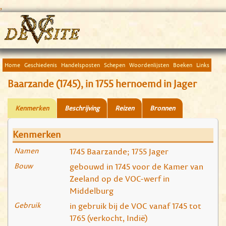
,
Home
Geschiedenis
Handelsposten
Schepen
Woordenlijsten
Boeken
Links
Baarzande (1745), in 1755 hernoemd in Jager
Kenmerken
Beschrijving
Reizen
Bronnen
Kenmerken
Namen
1745 Baarzande; 1755 Jager
Bouw
gebouwd in 1745 voor de Kamer van
Zeeland op de VOC-werf in
Middelburg
Gebruik
in gebruik bij de VOC vanaf 1745 tot
1765 (verkocht, Indië)