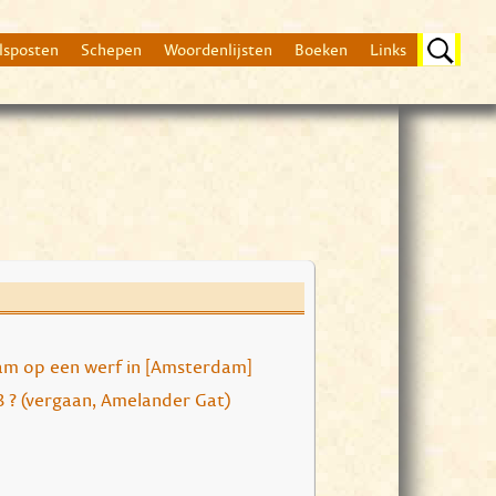
lsposten
Schepen
Woordenlijsten
Boeken
Links
Beschrijving
Volgens "De Lijst" 350
De 'Bantam' maakte d
m op een werf in [Amsterdam]
'Zierikzee', 'Ceylon',
3 ? (vergaan, Amelander Gat)
Deze vloot vormde d
Bantam gekregen om 
niet verdubbeld, dus 
Zie voor het reisver