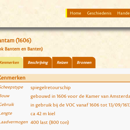
Home
Geschiedenis
Hande
antam (1606)
ok Bantem en Banten)
Kenmerken
Beschrijving
Reizen
Bronnen
Kenmerken
Scheepstype
spiegelretourschip
Bouw
gebouwd in 1606 voor de Kamer van Amsterda
Gebruik
in gebruik bij de VOC vanaf 1606 tot 13/09/161
Lengte
ca 42 m kiel
Laadvermogen
400 last (800 ton)