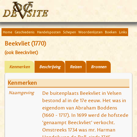
Home
Geschiedenis
Handelsposten
Schepen
Woordenlijsten
Boeken
Links
Beekvliet (1770)
(ook Beeckvliet)
Kenmerken
Beschrijving
Reizen
Bronnen
Kenmerken
Naamgeving
De buitenplaats Beekvliet in Velsen
bestond al in de 17e eeuw. Het was in
eigendom van Abraham Boddens
(1660 - 1717). In 1699 werd de hofstede
'genaampt Beeckvliet' verkocht.
Omstreeks 1734 was mr. Harman