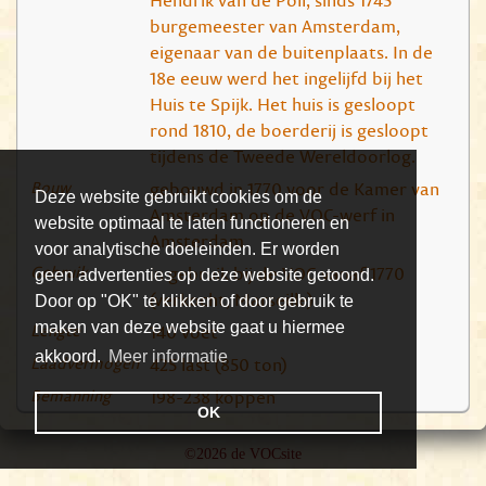
Hendrik van de Poll, sinds 1745
burgemeester van Amsterdam,
eigenaar van de buitenplaats. In de
18e eeuw werd het ingelijfd bij het
Huis te Spijk. Het huis is gesloopt
rond 1810, de boerderij is gesloopt
tijdens de Tweede Wereldoorlog.
Bouw
gebouwd in 1770 voor de Kamer van
Deze website gebruikt cookies om de
Amsterdam op de VOC-werf in
website optimaal te laten functioneren en
Amsterdam
voor analytische doeleinden. Er worden
Gebruik
in gebruik bij de VOC vanaf 1770
geen advertenties op deze website getoond.
(verkocht, Marseille)
Door op "OK" te klikken of door gebruik te
maken van deze website gaat u hiermee
Lengte
140 voet
akkoord.
Meer informatie
Laadvermogen
425 last (850 ton)
Bemanning
198-238 koppen
OK
©2026 de VOCsite