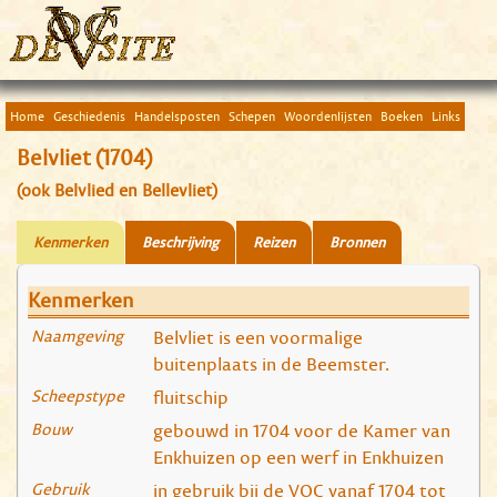
Home
Geschiedenis
Handelsposten
Schepen
Woordenlijsten
Boeken
Links
Belvliet (1704)
(ook Belvlied en Bellevliet)
Kenmerken
Beschrijving
Reizen
Bronnen
Kenmerken
Naamgeving
Belvliet is een voormalige
buitenplaats in de Beemster.
Scheepstype
fluitschip
Bouw
gebouwd in 1704 voor de Kamer van
Enkhuizen op een werf in Enkhuizen
Gebruik
in gebruik bij de VOC vanaf 1704 tot