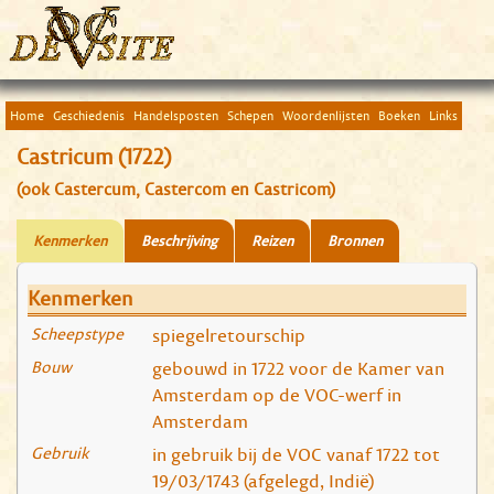
Home
Geschiedenis
Handelsposten
Schepen
Woordenlijsten
Boeken
Links
Castricum (1722)
(ook Castercum, Castercom en Castricom)
Kenmerken
Beschrijving
Reizen
Bronnen
Kenmerken
Scheepstype
spiegelretourschip
Bouw
gebouwd in 1722 voor de Kamer van
Amsterdam op de VOC-werf in
Amsterdam
Gebruik
in gebruik bij de VOC vanaf 1722 tot
19/03/1743 (afgelegd, Indië)