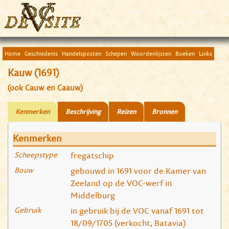
Home
Geschiedenis
Handelsposten
Schepen
Woordenlijsten
Boeken
Links
Kauw (1691)
(ook Cauw en Caauw)
Kenmerken
Beschrijving
Reizen
Bronnen
Kenmerken
Scheepstype
fregatschip
Bouw
gebouwd in 1691 voor de Kamer van
Zeeland op de VOC-werf in
Middelburg
Gebruik
in gebruik bij de VOC vanaf 1691 tot
18/09/1705 (verkocht, Batavia)