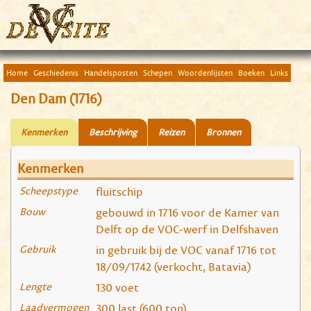
Home
Geschiedenis
Handelsposten
Schepen
Woordenlijsten
Boeken
Links
Den Dam (1716)
Kenmerken
Beschrijving
Reizen
Bronnen
Kenmerken
Scheepstype
fluitschip
Bouw
gebouwd in 1716 voor de Kamer van
Delft op de VOC-werf in Delfshaven
Gebruik
in gebruik bij de VOC vanaf 1716 tot
18/09/1742 (verkocht, Batavia)
Lengte
130 voet
Laadvermogen
300 last (600 ton)