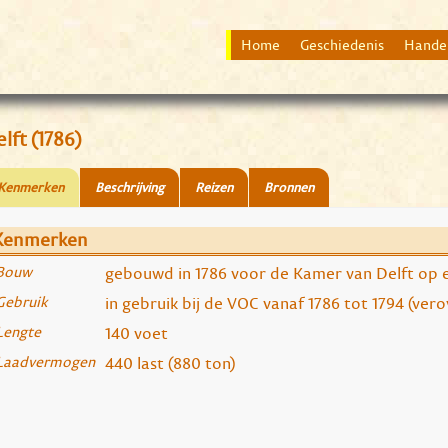
Home
Geschiedenis
Hande
lft (1786)
Kenmerken
Beschrijving
Reizen
Bronnen
Kenmerken
Bouw
gebouwd in 1786 voor de Kamer van Delft op e
Gebruik
in gebruik bij de VOC vanaf 1786 tot 1794 (ver
Lengte
140 voet
Laadvermogen
440 last (880 ton)