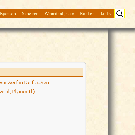
lsposten
Schepen
Woordenlijsten
Boeken
Links
Beschrijving
en werf in Delfshaven
Na aankomst te Batavi
China. Op 4 septembe
overd, Plymouth)
In 1794 is de Delft 