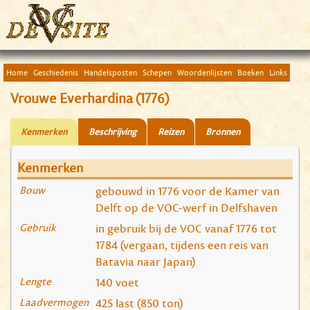
Home
Geschiedenis
Handelsposten
Schepen
Woordenlijsten
Boeken
Links
Vrouwe Everhardina (1776)
Kenmerken
Beschrijving
Reizen
Bronnen
Kenmerken
Bouw
gebouwd in 1776 voor de Kamer van
Delft op de VOC-werf in Delfshaven
Gebruik
in gebruik bij de VOC vanaf 1776 tot
1784 (vergaan, tijdens een reis van
Batavia naar Japan)
Lengte
140 voet
Laadvermogen
425 last (850 ton)