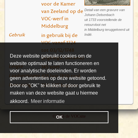
voor de Kamer
van Zeeland op de
Detail van een gravure van
Johann Delsenbach
VOC-werf in
uit 1733 voorstellende de
Middelburg
retourvloot net
in Middelburg teruggekeerd uit
Gebruik
in gebruik bij de
Indië.
VOC vanaf 1724
tot 03/12/1748
Deze website gebruikt cookies om de
(afgelegd, Batavia)
website optimaal te laten functioneren en
Lengte
145 voet
voor analytische doeleinden. Er worden
Laadvermogen
425 last (850 ton)
geen advertenties op deze website getoond.
Bemanning
200-225 koppen
Door op "OK" te klikken of door gebruik te
maken van deze website gaat u hiermee
akkoord.
Meer informatie
©2026 de VOCsite
OK