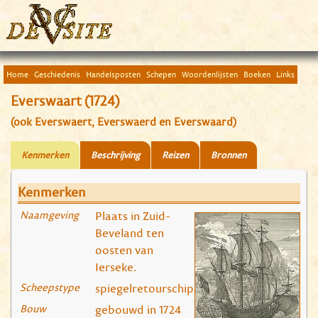
Home
Geschiedenis
Handelsposten
Schepen
Woordenlijsten
Boeken
Links
Everswaart (1724)
(ook Everswaert, Everswaerd en Everswaard)
Kenmerken
Beschrijving
Reizen
Bronnen
Kenmerken
Naamgeving
Plaats in Zuid-
Beveland ten
oosten van
Ierseke.
Scheepstype
spiegelretourschip
Bouw
gebouwd in 1724