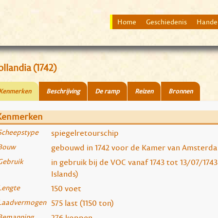
Home
Geschiedenis
Hande
llandia (1742)
Kenmerken
Beschrijving
De ramp
Reizen
Bronnen
Kenmerken
Scheepstype
spiegelretourschip
Bouw
gebouwd in 1742 voor de Kamer van Amsterd
Gebruik
in gebruik bij de VOC vanaf 1743 tot 13/07/1743
Islands)
Lengte
150 voet
Laadvermogen
575 last (1150 ton)
Bemanning
276 koppen