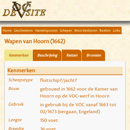
Home
Geschiedenis
Handelsposten
Schepen
Woordenlijsten
Boeken
Links
Wapen van Hoorn (1662)
Kenmerken
Beschrijving
Reizen
Bronnen
Kenmerken
Scheepstype
fluitschip?/jacht?
Bouw
gebouwd in 1662 voor de Kamer van
Hoorn op de VOC-werf in Hoorn
Gebruik
in gebruik bij de VOC vanaf 1663 tot
02/1673 (vergaan, Engeland)
Lengte
150 voet
Breedte
36 voet