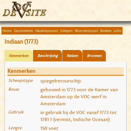
Home
Geschiedenis
Handelsposten
Schepen
Woordenlijsten
Boeken
Links
Indiaan (1773)
Kenmerken
Beschrijving
Reizen
Bronnen
Kenmerken
Scheepstype
spiegelretourschip
Bouw
gebouwd in 1773 voor de Kamer van
Amsterdam op de VOC-werf in
Amsterdam
Gebruik
in gebruik bij de VOC vanaf 1773 tot
1781 ? (vermist, Indische Oceaan)
Lengte
150 voet