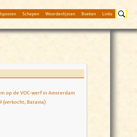
lsposten
Schepen
Woordenlijsten
Boeken
Links
Beschrijving
Volgens de "Lijst" 14
Op 30 oktober 1699 i
am op de VOC-werf in Amsterdam
verkopen. Op 4 dece
9 (verkocht, Batavia)