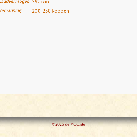
Laadvermogen
762 ton
Bemanning
200-250 koppen
©2026 de VOCsite