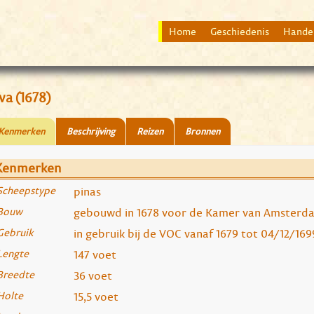
Home
Geschiedenis
Hande
va (1678)
Kenmerken
Beschrijving
Reizen
Bronnen
Kenmerken
Scheepstype
pinas
Bouw
gebouwd in 1678 voor de Kamer van Amsterd
Gebruik
in gebruik bij de VOC vanaf 1679 tot 04/12/169
Lengte
147 voet
Breedte
36 voet
Holte
15,5 voet