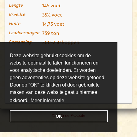
Lengte
145 voet
Breedte
35½ voet
Holte
14,75 voet
Laadvermogen
759 ton
Bemanning
200-250 koppen
Deze website gebruikt cookies om de
website optimaal te laten functioneren en
voor analytische doeleinden. Er worden
geen advertenties op deze website getoond.
Door op "OK" te klikken of door gebruik te
maken van deze website gaat u hiermee
akkoord.
Meer informatie
©2026 de VOCsite
OK