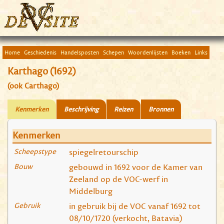
Home
Geschiedenis
Handelsposten
Schepen
Woordenlijsten
Boeken
Links
Karthago (1692)
(ook Carthago)
Kenmerken
Beschrijving
Reizen
Bronnen
Kenmerken
Scheepstype
spiegelretourschip
Bouw
gebouwd in 1692 voor de Kamer van
Zeeland op de VOC-werf in
Middelburg
Gebruik
in gebruik bij de VOC vanaf 1692 tot
08/10/1720 (verkocht, Batavia)