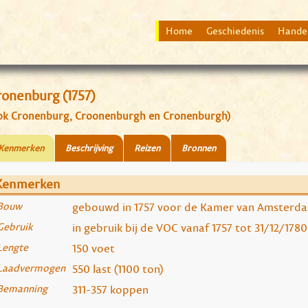
Home
Geschiedenis
Hande
ronenburg (1757)
ok Cronenburg, Croonenburgh en Cronenburgh)
Kenmerken
Beschrijving
Reizen
Bronnen
Kenmerken
Bouw
gebouwd in 1757 voor de Kamer van Amsterd
Gebruik
in gebruik bij de VOC vanaf 1757 tot 31/12/1780 
Lengte
150 voet
Laadvermogen
550 last (1100 ton)
Bemanning
311-357 koppen