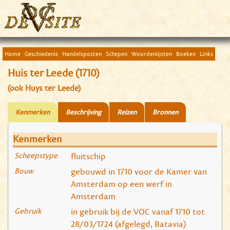
Home
Geschiedenis
Handelsposten
Schepen
Woordenlijsten
Boeken
Links
Huis ter Leede (1710)
(ook Huys ter Leede)
Kenmerken
Beschrijving
Reizen
Bronnen
Kenmerken
Scheepstype
fluitschip
Bouw
gebouwd in 1710 voor de Kamer van
Amsterdam op een werf in
Amsterdam
Gebruik
in gebruik bij de VOC vanaf 1710 tot
28/03/1724 (afgelegd, Batavia)