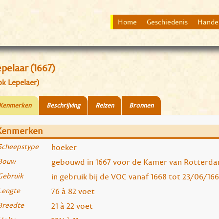
Home
Geschiedenis
Hande
pelaar (1667)
ok Lepelaer)
Kenmerken
Beschrijving
Reizen
Bronnen
Kenmerken
Scheepstype
hoeker
Bouw
gebouwd in 1667 voor de Kamer van Rotterd
Gebruik
in gebruik bij de VOC vanaf 1668 tot 23/06/1
Lengte
76 à 82 voet
Breedte
21 à 22 voet