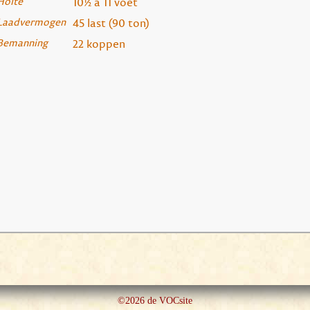
Holte
10½ à 11 voet
Laadvermogen
45 last (90 ton)
Bemanning
22 koppen
©2026 de VOCsite