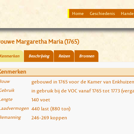
Home
Geschiedenis
Hande
rouwe Margaretha Maria (1765)
Kenmerken
Beschrijving
Reizen
Bronnen
Kenmerken
Bouw
gebouwd in 1765 voor de Kamer van Enkhuizen
Gebruik
in gebruik bij de VOC vanaf 1765 tot 1773 (ver
Lengte
140 voet
Laadvermogen
440 last (880 ton)
Bemanning
246-269 koppen