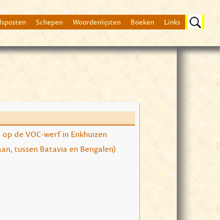
lsposten
Schepen
Woordenlijsten
Boeken
Links
Beschrijving
 op de VOC-werf in Enkhuizen
In 1767 liep het schi
Op weg van Batavia 
gaan, tussen Batavia en Bengalen)