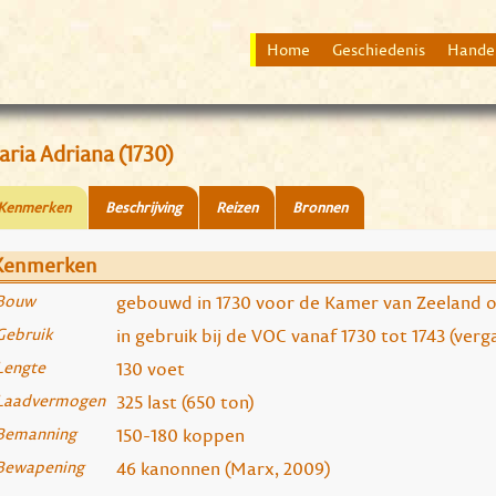
Home
Geschiedenis
Hande
ria Adriana (1730)
Kenmerken
Beschrijving
Reizen
Bronnen
Kenmerken
Bouw
gebouwd in 1730 voor de Kamer van Zeeland 
Gebruik
in gebruik bij de VOC vanaf 1730 tot 1743 (verga
Lengte
130 voet
Laadvermogen
325 last (650 ton)
Bemanning
150-180 koppen
Bewapening
46 kanonnen (Marx, 2009)