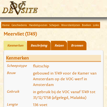
Home
Geschiedenis
Handelsposten
Schepen
Woordenlijsten
Boeken
Links
Meervliet (1749)
Kenmerken
Beschrijving
Reizen
Bronnen
Kenmerken
Scheepstype
fluitschip
Bouw
gebouwd in 1749 voor de Kamer van
Amsterdam op de VOC-werf in
Amsterdam
Gebruik
in gebruik bij de VOC vanaf 1749 tot
31/12/1758 (afgelegd, Malakka)
Lengte
136 voet