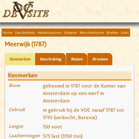
Home
Geschiedenis
Handelsposten
Schepen
Woordenlijsten
Boeken
Links
Meerwijk (1787)
Kenmerken
Beschrijving
Reizen
Bronnen
Kenmerken
Bouw
gebouwd in 1787 voor de Kamer van
Amsterdam op een werf in
Amsterdam
Gebruik
in gebruik bij de VOC vanaf 1787 tot
1795 (verkocht, Batavia)
Lengte
150 voet
Laadvermogen
575 last (1150 ton)