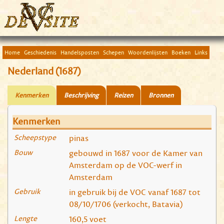
Home
Geschiedenis
Handelsposten
Schepen
Woordenlijsten
Boeken
Links
Nederland (1687)
Kenmerken
Beschrijving
Reizen
Bronnen
Kenmerken
Scheepstype
pinas
Bouw
gebouwd in 1687 voor de Kamer van
Amsterdam op de VOC-werf in
Amsterdam
Gebruik
in gebruik bij de VOC vanaf 1687 tot
08/10/1706 (verkocht, Batavia)
Lengte
160,5 voet