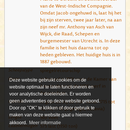
van de West-Indische Compagnie.
Omdat Jacob ongehuwd is, laat hij het
bij zijn sterven, twee jaar later, na aan
zijn neef mr. Anthony van Asch van
Wijck, die Raad, Schepen en
burgemeester van Utrecht is. In deze
familie is het huis daarna tot op
heden gebleven. Het huidige huis is in
1887 gebouwd.
Scheepstype
spiegelretourschip
Bouw
gebouwd in 1715 voor de Kamer van
Deze website gebruikt cookies om de
Amsterdam op de VOC-werf in
website optimaal te laten functioneren en
Amsterdam
voor analytische doeleinden. Er worden
Gebruik
in gebruik bij de VOC vanaf 1715 tot
geen advertenties op deze website getoond.
12/09/1738 (afgelegd, Batavia)
Door op "OK" te klikken of door gebruik te
maken van deze website gaat u hiermee
Lengte
160 voet
akkoord.
Meer informatie
Laadvermogen
575 last (1150 ton)