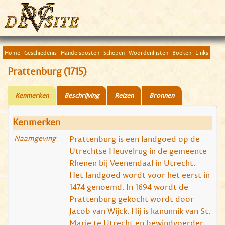
Home
Geschiedenis
Handelsposten
Schepen
Woordenlijsten
Boeken
Links
Prattenburg (1715)
Kenmerken
Beschrijving
Reizen
Bronnen
Kenmerken
Naamgeving
Prattenburg is een landgoed op de
Utrechtse Heuvelrug in de gemeente
Rhenen bij Veenendaal in Utrecht.
Het landgoed wordt voor het eerst in
1474 genoemd. In 1694 wordt de
Prattenburg gekocht wordt door
Jacob van Wijck. Hij is kanunnik van St.
Marie te Utrecht en bewindvoerder