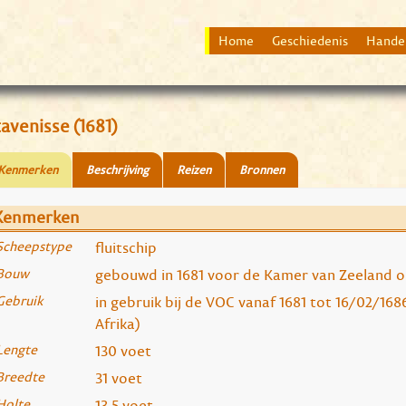
Home
Geschiedenis
Hande
avenisse (1681)
Kenmerken
Beschrijving
Reizen
Bronnen
Kenmerken
Scheepstype
fluitschip
Bouw
gebouwd in 1681 voor de Kamer van Zeeland o
Gebruik
in gebruik bij de VOC vanaf 1681 tot 16/02/168
Afrika)
Lengte
130 voet
Breedte
31 voet
Holte
13,5 voet