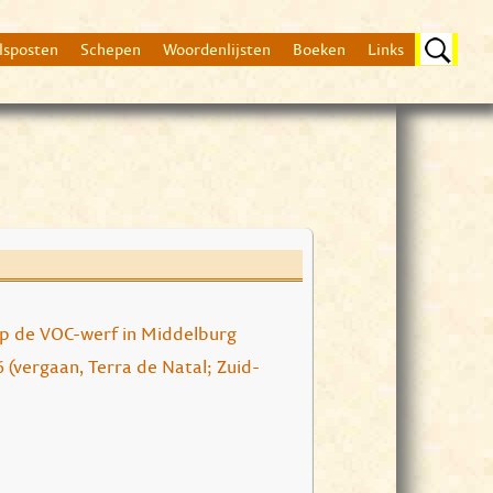
lsposten
Schepen
Woordenlijsten
Boeken
Links
Beschrijving
Op 16 februari 1686 
p de VOC-werf in Middelburg
6 (vergaan, Terra de Natal; Zuid-