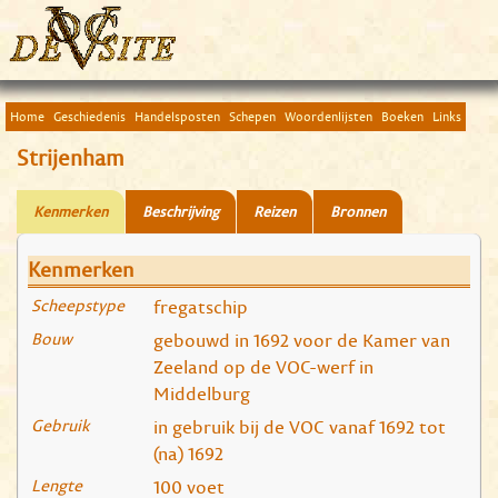
Home
Geschiedenis
Handelsposten
Schepen
Woordenlijsten
Boeken
Links
Strijenham
Kenmerken
Beschrijving
Reizen
Bronnen
Kenmerken
Scheepstype
fregatschip
Bouw
gebouwd in 1692 voor de Kamer van
Zeeland op de VOC-werf in
Middelburg
Gebruik
in gebruik bij de VOC vanaf 1692 tot
(na) 1692
Lengte
100 voet