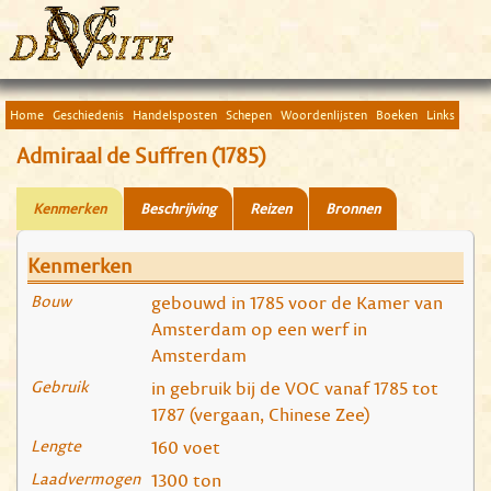
Home
Geschiedenis
Handelsposten
Schepen
Woordenlijsten
Boeken
Links
Admiraal de Suffren (1785)
Kenmerken
Beschrijving
Reizen
Bronnen
Kenmerken
Bouw
gebouwd in 1785 voor de Kamer van
Amsterdam op een werf in
Amsterdam
Gebruik
in gebruik bij de VOC vanaf 1785 tot
1787 (vergaan, Chinese Zee)
Lengte
160 voet
Laadvermogen
1300 ton