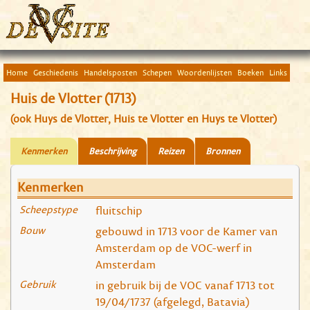
Home
Geschiedenis
Handelsposten
Schepen
Woordenlijsten
Boeken
Links
Huis de Vlotter (1713)
(ook Huys de Vlotter, Huis te Vlotter en Huys te Vlotter)
Kenmerken
Beschrijving
Reizen
Bronnen
Kenmerken
Scheepstype
fluitschip
Bouw
gebouwd in 1713 voor de Kamer van
Amsterdam op de VOC-werf in
Amsterdam
Gebruik
in gebruik bij de VOC vanaf 1713 tot
19/04/1737 (afgelegd, Batavia)