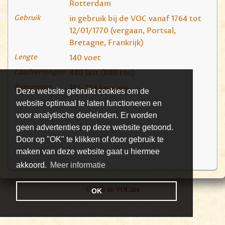
Rotterdam
Gebruik
in gebruik bij de VOC vanaf 1764 tot
12/01/1770 (vergaan, Portsal,
Bretagne, Frankrijk)
Lengte
140 voet
Laadvermogen
440 last (880 ton)
Bemanning
195-294 koppen
Deze website gebruikt cookies om de
website optimaal te laten functioneren en
voor analytische doeleinden. Er worden
geen advertenties op deze website getoond.
Door op "OK" te klikken of door gebruik te
maken van deze website gaat u hiermee
akkoord.
Meer informatie
©2026 de VOCsite
OK