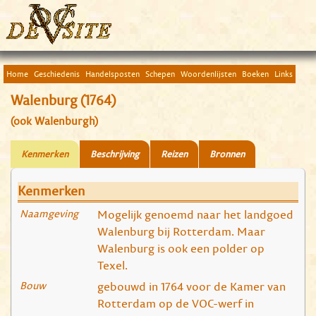
Home
Geschiedenis
Handelsposten
Schepen
Woordenlijsten
Boeken
Links
Walenburg (1764)
(ook Walenburgh)
Kenmerken
Beschrijving
Reizen
Bronnen
Kenmerken
Naamgeving
Mogelijk genoemd naar het landgoed
Walenburg bij Rotterdam. Maar
Walenburg is ook een polder op
Texel.
Bouw
gebouwd in 1764 voor de Kamer van
Rotterdam op de VOC-werf in