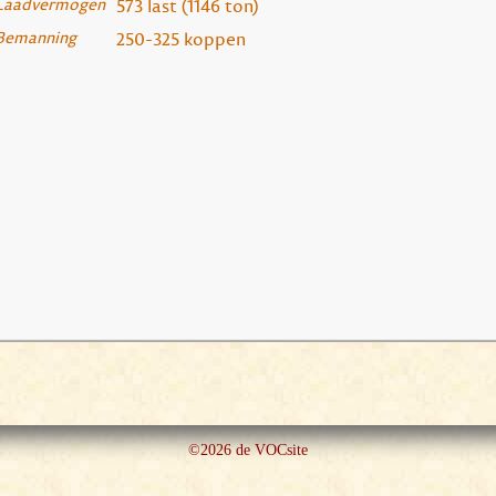
Laadvermogen
573 last (1146 ton)
Bemanning
250-325 koppen
©2026 de VOCsite