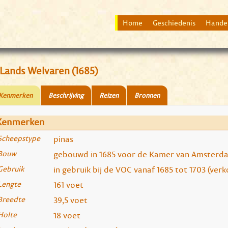
Home
Geschiedenis
Hande
 Lands Welvaren (1685)
Kenmerken
Beschrijving
Reizen
Bronnen
Kenmerken
Scheepstype
pinas
Bouw
gebouwd in 1685 voor de Kamer van Amsterd
Gebruik
in gebruik bij de VOC vanaf 1685 tot 1703 (verko
Lengte
161 voet
Breedte
39,5 voet
Holte
18 voet