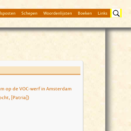
lsposten
Schepen
Woordenlijsten
Boeken
Links
Beschrijving
Volgens Dagregister 
Na de zesde thuisrei
am op de VOC-werf in Amsterdam
cht, [Patria])