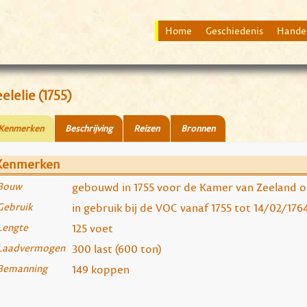
Home
Geschiedenis
Hande
elelie (1755)
Kenmerken
Beschrijving
Reizen
Bronnen
Kenmerken
Bouw
gebouwd in 1755 voor de Kamer van Zeeland o
Gebruik
in gebruik bij de VOC vanaf 1755 tot 14/02/176
Lengte
125 voet
Laadvermogen
300 last (600 ton)
Bemanning
149 koppen