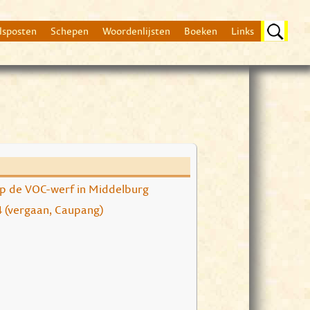
lsposten
Schepen
Woordenlijsten
Boeken
Links
Beschrijving
p de VOC-werf in Middelburg
Op 14 februari 1764 i
Batavia naar Banda.
4 (vergaan, Caupang)