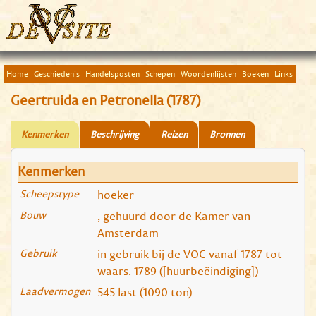
Home
Geschiedenis
Handelsposten
Schepen
Woordenlijsten
Boeken
Links
Geertruida en Petronella (1787)
Kenmerken
Beschrijving
Reizen
Bronnen
Kenmerken
Scheepstype
hoeker
Bouw
, gehuurd door de Kamer van
Amsterdam
Gebruik
in gebruik bij de VOC vanaf 1787 tot
waars. 1789 ([huurbeëindiging])
Laadvermogen
545 last (1090 ton)