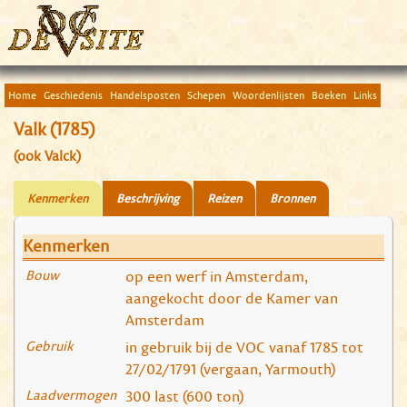
Home
Geschiedenis
Handelsposten
Schepen
Woordenlijsten
Boeken
Links
Valk (1785)
(ook Valck)
Kenmerken
Beschrijving
Reizen
Bronnen
Kenmerken
Bouw
op een werf in Amsterdam,
aangekocht door de Kamer van
Amsterdam
Gebruik
in gebruik bij de VOC vanaf 1785 tot
27/02/1791 (vergaan, Yarmouth)
Laadvermogen
300 last (600 ton)