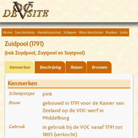
Home
Geschiedenis
Handelsposten
Schepen
Woordenlijsten
Boeken
Links
Zuidpool (1791)
(ook Zuydpool, Zuytpool en Suytpool)
Kenmerken
Beschrijving
Reizen
Bronnen
Kenmerken
Scheepstype
pink
Bouw
gebouwd in 1791 voor de Kamer van
Zeeland op de VOC-werf in
Middelburg
Gebruik
in gebruik bij de VOC vanaf 1791 tot
1805 (verkocht)