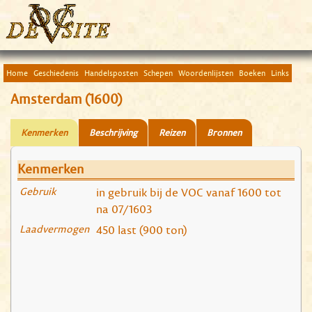
Home
Geschiedenis
Handelsposten
Schepen
Woordenlijsten
Boeken
Links
Amsterdam (1600)
Kenmerken
Beschrijving
Reizen
Bronnen
Kenmerken
Gebruik
in gebruik bij de VOC vanaf 1600 tot
na 07/1603
Laadvermogen
450 last (900 ton)