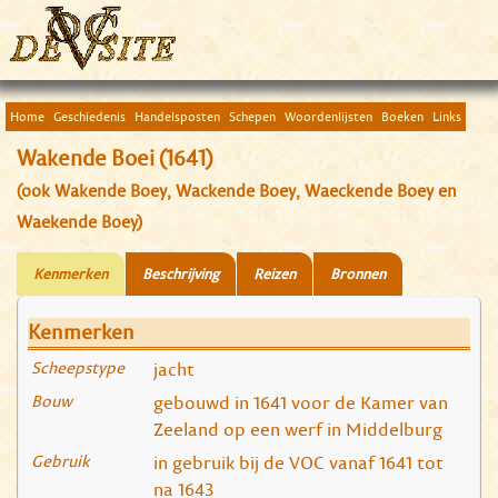
Home
Geschiedenis
Handelsposten
Schepen
Woordenlijsten
Boeken
Links
Wakende Boei (1641)
(ook Wakende Boey, Wackende Boey, Waeckende Boey en
Waekende Boey)
Kenmerken
Beschrijving
Reizen
Bronnen
Kenmerken
Scheepstype
jacht
Bouw
gebouwd in 1641 voor de Kamer van
Zeeland op een werf in Middelburg
Gebruik
in gebruik bij de VOC vanaf 1641 tot
na 1643