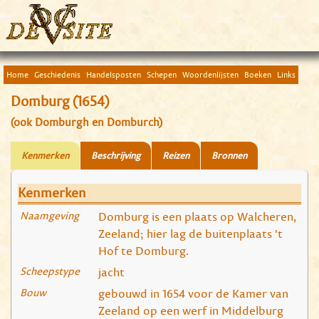
Home
Geschiedenis
Handelsposten
Schepen
Woordenlijsten
Boeken
Links
Domburg (1654)
(ook Domburgh en Domburch)
Kenmerken
Beschrijving
Reizen
Bronnen
Kenmerken
Naamgeving
Domburg is een plaats op Walcheren,
Zeeland; hier lag de buitenplaats 't
Hof te Domburg.
Scheepstype
jacht
Bouw
gebouwd in 1654 voor de Kamer van
Zeeland op een werf in Middelburg