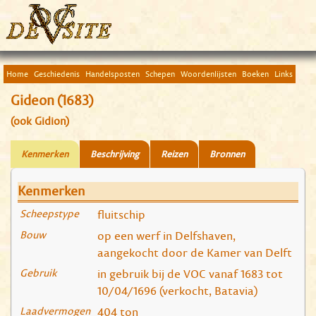
Home
Geschiedenis
Handelsposten
Schepen
Woordenlijsten
Boeken
Links
Gideon (1683)
(ook Gidion)
Kenmerken
Beschrijving
Reizen
Bronnen
Kenmerken
Scheepstype
fluitschip
Bouw
op een werf in Delfshaven,
aangekocht door de Kamer van Delft
Gebruik
in gebruik bij de VOC vanaf 1683 tot
10/04/1696 (verkocht, Batavia)
Laadvermogen
404 ton