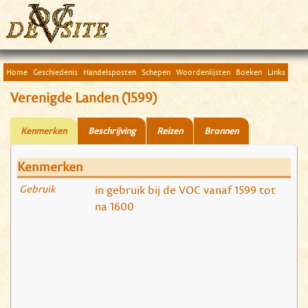
Home
Geschiedenis
Handelsposten
Schepen
Woordenlijsten
Boeken
Links
Verenigde Landen (1599)
Kenmerken
Beschrijving
Reizen
Bronnen
Kenmerken
Gebruik
in gebruik bij de VOC vanaf 1599 tot
na 1600