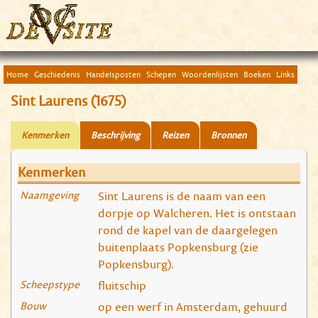
Home
Geschiedenis
Handelsposten
Schepen
Woordenlijsten
Boeken
Links
Sint Laurens (1675)
Kenmerken
Beschrijving
Reizen
Bronnen
Kenmerken
Naamgeving
Sint Laurens is de naam van een
dorpje op Walcheren. Het is ontstaan
rond de kapel van de daargelegen
buitenplaats Popkensburg (zie
Popkensburg).
Scheepstype
fluitschip
Bouw
op een werf in Amsterdam, gehuurd