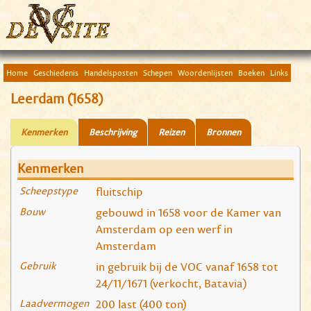
Home
Geschiedenis
Handelsposten
Schepen
Woordenlijsten
Boeken
Links
Leerdam (1658)
Kenmerken
Beschrijving
Reizen
Bronnen
Kenmerken
Scheepstype
fluitschip
Bouw
gebouwd in 1658 voor de Kamer van
Amsterdam op een werf in
Amsterdam
Gebruik
in gebruik bij de VOC vanaf 1658 tot
24/11/1671 (verkocht, Batavia)
Laadvermogen
200 last (400 ton)