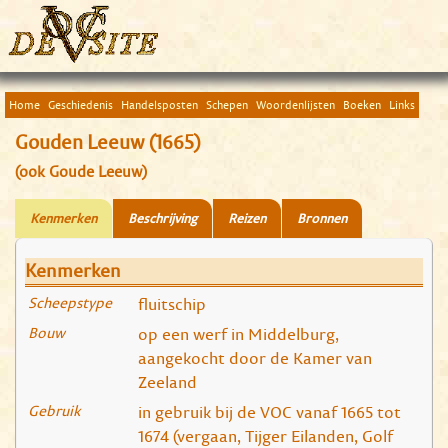
Home
Geschiedenis
Handelsposten
Schepen
Woordenlijsten
Boeken
Links
Gouden Leeuw (1665)
(ook Goude Leeuw)
Kenmerken
Beschrijving
Reizen
Bronnen
Kenmerken
Scheepstype
fluitschip
Bouw
op een werf in Middelburg,
aangekocht door de Kamer van
Zeeland
Gebruik
in gebruik bij de VOC vanaf 1665 tot
1674 (vergaan, Tijger Eilanden, Golf