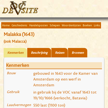
Home
Geschiedenis
Handelsposten
Schepen
Woordenlijsten
Boeken
Links
Malakka (1643)
(ook Malacca)
Kenmerken
Beschrijving
Reizen
Bronnen
Kenmerken
Bouw
gebouwd in 1643 voor de Kamer van
Amsterdam op een werf in
Amsterdam
Gebruik
in gebruik bij de VOC vanaf 1643 tot
19/10/1666 (verkocht, Batavia)
Laadvermogen
550 last (1100 ton)