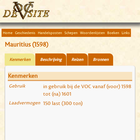
Home
Geschiedenis
Handelsposten
Schepen
Woordenlijsten
Boeken
Links
Mauritius (1598)
Kenmerken
Beschrijving
Reizen
Bronnen
Kenmerken
Gebruik
in gebruik bij de VOC vanaf (voor) 1598
tot (na) 1601
Laadvermogen
150 last (300 ton)