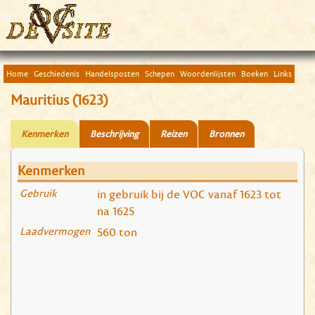
Home
Geschiedenis
Handelsposten
Schepen
Woordenlijsten
Boeken
Links
Mauritius (1623)
Kenmerken
Beschrijving
Reizen
Bronnen
Kenmerken
Gebruik
in gebruik bij de VOC vanaf 1623 tot
na 1625
Laadvermogen
560 ton